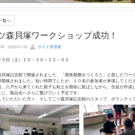
一覧へ
ツ森貝塚ワークショップ成功！
 : 2025/01/30
サイト管理者
２５日（土）１０：３０～１２：００
森貝塚記念館で開催されました、「鹿角製櫛をつくろう」と題したワー
事開催されました。短い時間でしたが、１０名の参加者が来場してくだ
は、八戸から来てくれた親子も粘土を懸命に延ばしながら、生徒が作成
とに、製品化へさらに繋げていく予定です。
していただいた方々、そして二ツ森貝塚記念館のスタッフ、ボランティ