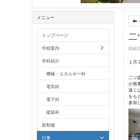
メニュー
二
トップページ
学校案内
投稿日時
学科紹介
１月
機械・エネルギー科
二ツ
が無
電気科
遠く
をも
電子科
参加
建築科
新制服
行事