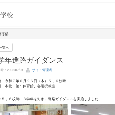
指導部
一覧へ
学年進路ガイダンス
 : 2025/07/01
サイト管理者
時 令和７年６月２６日（木）５，６校時
所 本校 第１体育館、各選択教室
の５，６校時に３学年を対象に進路ガイダンスを実施しました。