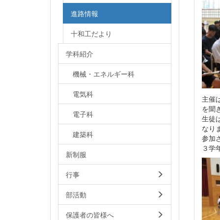
進路情報
十和工だより
学科紹介
機械・エネルギー科
電気科
主催
を聞
電子科
生徒
なり
建築科
参加
３学
新制服
行事
部活動
保護者の皆様へ