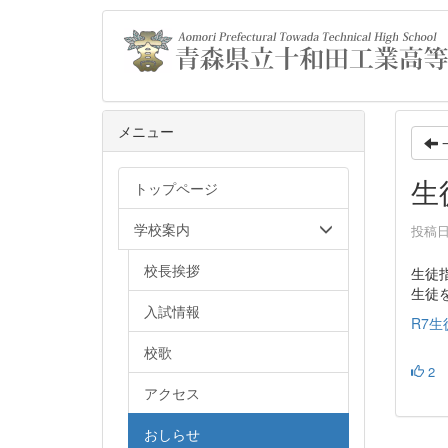
メニュー
生
トップページ
学校案内
投稿日時
校長挨拶
生徒
生徒
入試情報
R7生
校歌
2
アクセス
おしらせ