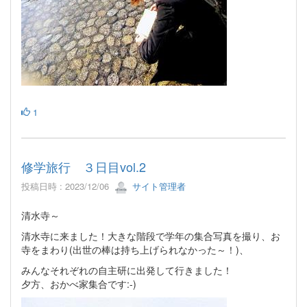
1
修学旅行 ３日目vol.2
投稿日時 : 2023/12/06
サイト管理者
清水寺～
清水寺に来ました！大きな階段で学年の集合写真を撮り、お
寺をまわり(出世の棒は持ち上げられなかった～！)、
みんなそれぞれの自主研に出発して行きました！
夕方、おかべ家集合です:⁠-⁠)