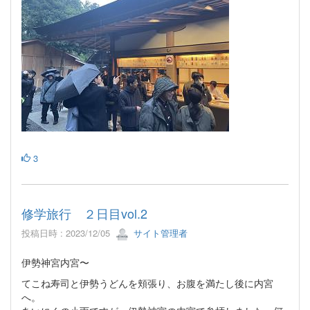
3
修学旅行 ２日目vol.2
投稿日時 : 2023/12/05
サイト管理者
伊勢神宮内宮〜
てこね寿司と伊勢うどんを頬張り、お腹を満たし後に内宮
へ。