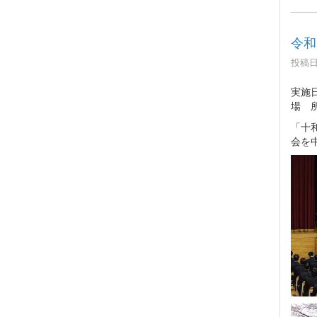
令和
投稿日時
実施日
場 
「十
会を