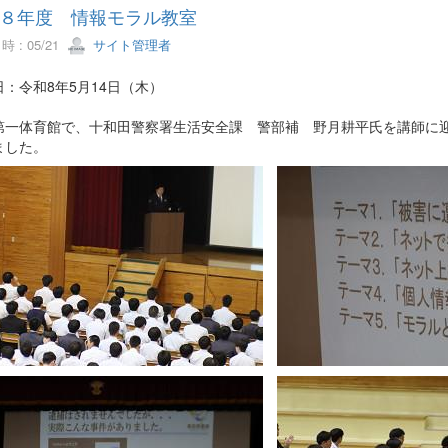
８年度 情報モラル教室
 : 05/21
サイト管理者
：令和8年5月14日（木）
第一体育館で、十和田警察署生活安全課 警部補 野月耕平氏を講師に
ました。