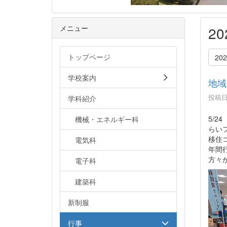
メニュー
2
トップページ
20
学校案内
地域
投稿日時
学科紹介
5/
機械・エネルギー科
らい
移住
電気科
年間
方々
電子科
建築科
新制服
行事