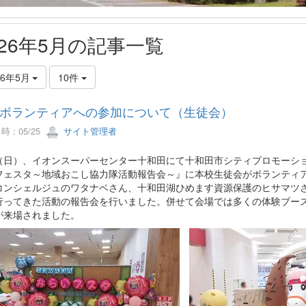
026年5月の記事一覧
26年5月
10件
ボランティアへの参加について（生徒会）
 : 05/25
サイト管理者
24（日）、イオンスーパーセンター十和田にて十和田市シティプロモーシ
フェスタ～地域おこし協力隊活動報告会～』に本校生徒会がボランティ
コンシェルジュのワタナベさん、十和田湖ひめます資源保護のヒサマツ
行ってきた活動の報告会を行いました。併せて会場では多くの体験ブー
が来場されました。