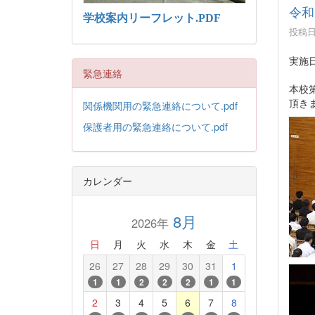
令和
学校案内リーフレット.PDF
投稿日時
実施日
緊急連絡
本校
頂き
関係機関用の緊急連絡について.pdf
保護者用の緊急連絡について.pdf
カレンダー
8月
2026年
日
月
火
水
木
金
土
26
27
28
29
30
31
1
1
1
2
2
2
1
1
2
3
4
5
6
7
8