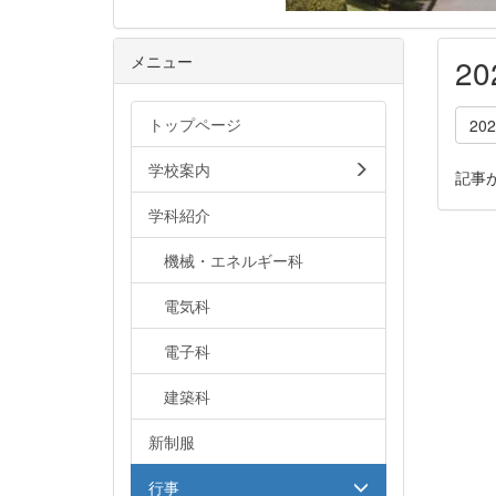
メニュー
2
トップページ
20
学校案内
記事
学科紹介
機械・エネルギー科
電気科
電子科
建築科
新制服
行事